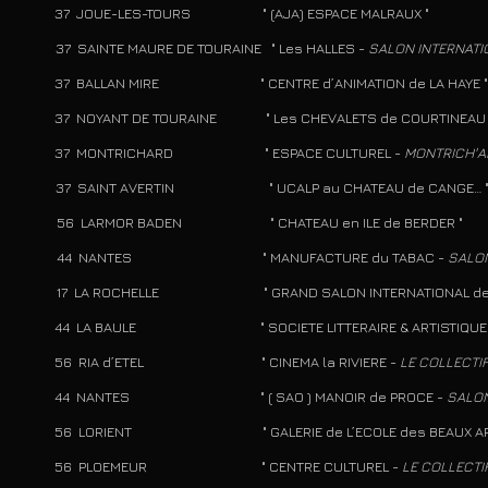
JOUE-LES-TOURS " (AJA) ESPACE MALRAUX "
 37 SAINTE MAURE DE TOURAINE " Les HALLES -
SALON INTERNATI
BALLAN MIRE " CENTRE d’ANIMATION de LA HAYE "
NOYANT DE TOURAINE " Les CHEVALETS de COURTINEAU 
 MONTRICHARD " ESPACE CULTUREL -
MONTRICH'A
2 37 SAINT AVERTIN " UCALP au CHATEAU de CANGE… 
9 56 LARMOR BADEN " CHATEAU en ILE de BERDER "
07 44 NANTES " MANUFACTURE du TABAC -
SALO
6 17 LA ROCHELLE " GRAND SALON INTERNATIONAL des AR
LA BAULE " SOCIETE LITTERAIRE & ARTISTIQUE
 RIA d’ETEL " CINEMA la RIVIERE -
LE COLLECTI
 NANTES " ( SAO ) MANOIR de PROCE -
SALON
LORIENT " GALERIE de L’ECOLE des BEAUX ARTS ( 
 PLOEMEUR " CENTRE CULTUREL -
LE COLLECT