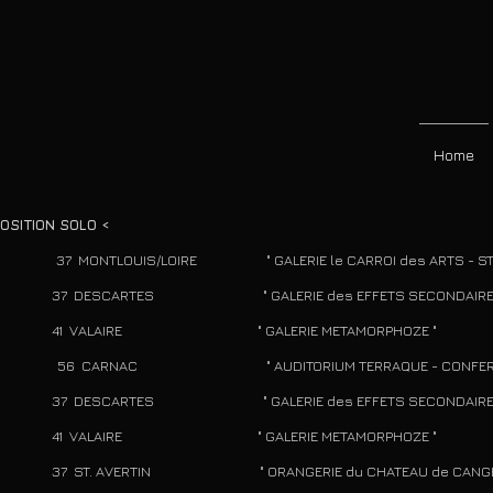
Home
POSITION SOLO <
6 37 MONTLOUIS/LOIRE " GALERIE le CARROI 
DESCARTES " GALERIE des EFFETS SECONDAIRES
 VALAIRE " GALERIE METAMORPHOZE "
5 56 CARNAC " AUDITORIUM TERRAQUE - CONFERENCE s
DESCARTES " GALERIE des EFFETS SECONDAIRES
 VALAIRE " GALERIE METAMORPHOZE "
ST. AVERTIN " ORANGERIE du CHATEAU de CANGE