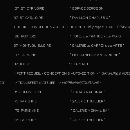
6 37 ST. CYR/LOIRE " ESPACE BERGSON "
ST. CYR/LOIRE " PAVILLON CHARLES X "
OOK - CONCEPTION & AUTO-EDITION ->
36 pages
->
M1 - GRAVU
5 86 POITIERS " HOTEL de FRANCE -
Le PATIO
"
MONTLOUIS/LOIRE " GALERIE le CARROI des ARTS "
2 37 LA RICHE " MEDIATHEQUE de LA RICHE "
 TOURS " CID-MAHT "
TIT RECUEIL - CONCEPTION & AUTO-EDITION > "
GRAVURE & POES
/2011 > TRANSFERT d’ATELIER ->
MORBIHAN/TOURAINE
<
8 56 HENNEBONT " HARAS NATIONAL "
PARIS III E " GALERIE THUILLIER "
7 75 PARIS VII E " GALERIE MONA-LISA "
PARIS III E " GALERIE THUILLIER "
___________________________________