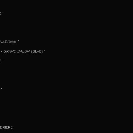
L
"
NATIONAL
"
 -
GRAND SALON
(SLAB) "
L
"
F
"
IERE "