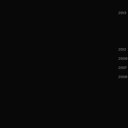
37 
2013
37 
37 
37
201
200
20
200
44 
56
44
56 
56