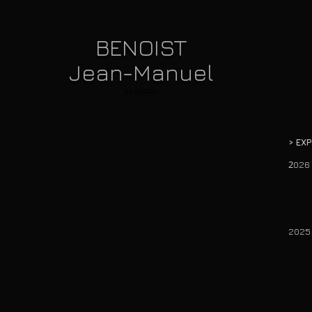
BENOIST
Jean-Manuel
sculptor
>
EX
2
02
37 
41
2
02
37 
41
37 