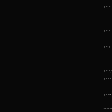
201
37 
> B
201
37 
201
37
> PE
2010
200
75 
200
75 
_____