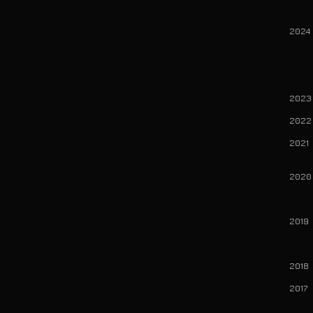
56 
202
3
56 
2023
202
20
> C
202
> B
201
> T
201
2017
> B