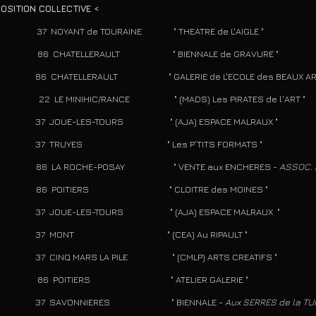
POSITION COLLECTIVE <
 37 NOYANT de TOURAINE " THEATRE de L'AIGLE "
4 86 CHATELLERAULT " BIENNALE de GRAVURE "
CHATELLERAULT " GALERIE de L'ECOLE des BEAUX ARTS "
 22 LE MINIHIC/RANCE " (MADS) Les PIRATES de l'ART "​
JOUE-LES-TOURS " (AJA) ESPACE MALRAUX "
 TRUYES " Les P’TITS FORMATS "
9 86 LA ROCHE-POSAY " VENTE aux ENCHERES -
ASSOC. 
5 86 POITIERS " CLOITRE des MOINES "
JOUE-LES-TOURS " (AJA) ESPACE MALRAUX "
 MONT " (CEA) Au RIPAULT "
CINQ MARS LA PILE " (CMLP) ARTS CREATIFS "
4 86 POITIERS " ATELIER GALERIE "
 SAVONNIERES " BIENNALE -
Aux SERRES de la TU