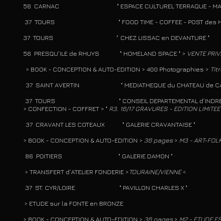
CARNAC " ESPACE CULTUREL TERRAQUE - MAP
4 37 TOURS " FOOD TIME - COFFEE - POST de
7 TOURS
"
CHEZ LISSAC en DEVANTURE "
PRESQU’ILE de RHUYS " HOMELAND SPACE " >
VENTE PRIV
 > BOOK - CONCEPTION & AUTO-EDITION > 400 Photographies >
Titr
2 37 SAINT AVERTIN " MEDIATHEQUE du CHATEAU de CA
21 37 TOURS " CONSEIL DEPARTEMENT
ONFECTION - COFFRET > "
R3. 16/17 GRAVURES -
EDITION LIMITE
0 37 CRAVANT LES COTEAUX " GALERIE CRAVANTAISE "
OOK - CONCEPTION & AUTO-EDITION >
36 pages
>
M3 - ART-FOL
9 86 POITIERS " GALERIE DAMON "
RANSFERT d’ATELIER FONDERIE >
TOURAINE/VIENNE
<
8 37 ST. CYR/LOIRE " PAVILLON CHARLES X "
 > ETUDE sur la FONTE en BRONZE
OOK - CONCEPTION & AUTO-EDITION >
36 pages
>
M2 - ETUDE 