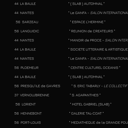
 LA BAULE " ( SLAB ) AUTOMNAL "
 NANTES " Le GANFA -
SALON INTERNATIONA
5 56 SARZEAU " ESPACE L’HERMINE "
 LANGUIDIC " REUNION de CREATEURS "
 NANTES " MANOIR de PROCE -
SALON INTER
LA BAULE " SOCIETE LITTERAIRE & ARTISTIQUE
 NANTES " Le GANFA -
SALON INTERNATIONA
 PLOEMEUR " CENTRE CULTUREL OCEANIS "
 LA BAULE " ( SLAB ) AUTOMNAL "
PRESQU’ILE de GAVRES " S. ERIC TABARLY -
LE COLLECTI
VERNOU/BRENNE " S. AGAPANTHES " ​
4 56 LORIENT " HOTEL GABRIEL (SLAB) "
 HENNEBONT " GALERIE TAL-COAT "
PORT-LOUIS " MEDIATHEQUE de la GRANDE POUDR