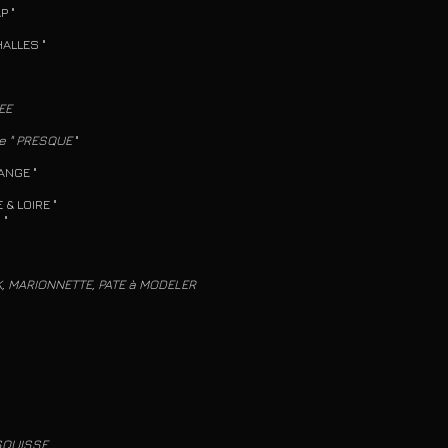
 "
s HALLES "
EE
e "
PRESQUE
"
NGE "
AL d’INDRE & LOIRE "
E
"
K, MARIONNETTE, PATE à MODELER
ESQUISSE