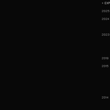
> EX
2025
202
86 
2023
37 
37
201
201
37 
37
37 
201
37