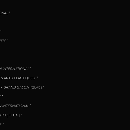
ONAL
"
"
RTS
"
"
N INTERNATIONAL
"
TS PLASTIQUES "
 -
GRAND SALON
(SLAB) "
F
"
 INTERNATIONAL
"
SLBA ) "
IF
"