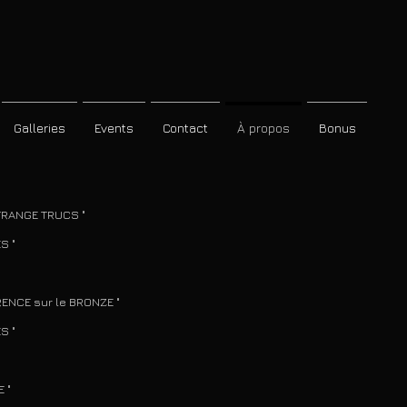
Galleries
Events
Contact
À propos
Bonus
des ARTS - STRANGE TRUCS "
 "
ur le BRONZE "
 "
 "